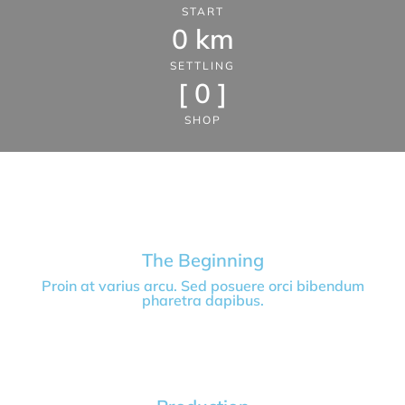
START
0
 km
SETTLING
[ 
0
 ]
SHOP
The Beginning
Proin at varius arcu. Sed posuere orci bibendum
pharetra dapibus.