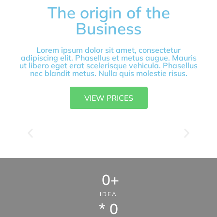
The origin of the
Business
Lorem ipsum dolor sit amet, consectetur
adipiscing elit. Phasellus et metus augue. Mauris
ut libero eget erat scelerisque vehicula. Phasellus
nec blandit metus. Nulla quis molestie risus.
VIEW PRICES
0
+
IDEA
* 
0