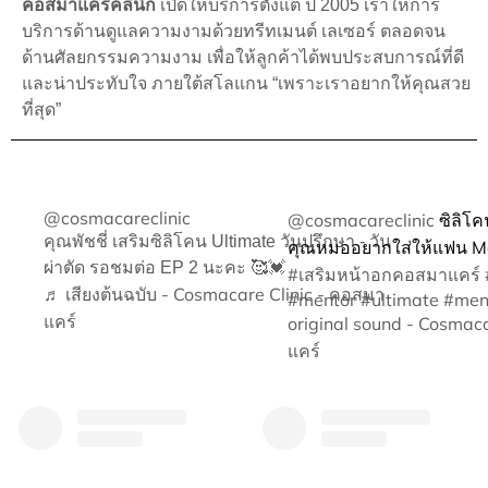
คอสมาแคร์คลินิก
เปิดให้บริการตั้งแต่ ปี 2005 เราให้การ
บริการด้านดูแลความงามด้วยทรีทเมนต์ เลเซอร์ ตลอดจน
ด้านศัลยกรรมความงาม เพื่อให้ลูกค้าได้พบประสบการณ์ที่ดี
และน่าประทับใจ ภายใต้สโลแกน “เพราะเราอยากให้คุณสวย
ที่สุด”
@cosmacareclinic
@cosmacareclinic
ซิลิโค
คุณพัชชี่ เสริมซิลิโคน Ultimate วันปรึกษา - วัน
คุณหมออยากใส่ให้แฟน Me
ผ่าตัด รอชมต่อ EP 2 นะคะ 🥰💓
#เสริมหน้าอกคอสมาแคร์
♬ เสียงต้นฉบับ - Cosmacare Clinic - คอสมา
#mentor
#ultimate
#men
แคร์
original sound - Cosmaca
แคร์