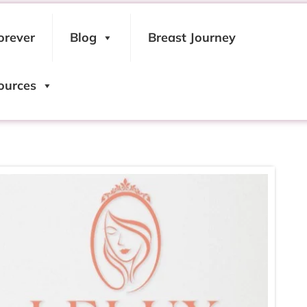
orever
Blog
Breast Journey
ources