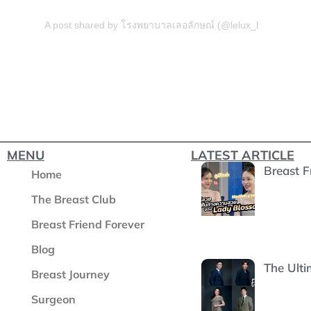
A post shared by โรงพยาบาลเลอลักษณ์ (@lelux_hospital)
MENU
LATEST ARTICLE
Breast 
Home
The Breast Club
Breast Friend Forever
Blog
The Ulti
Breast Journey
Surgeon