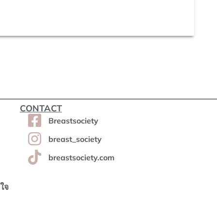
CONTACT
Breastsociety
breast_society
breastsociety.com
งใจ